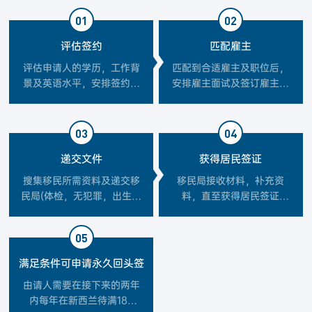
01
02
评估签约
匹配雇主
评估申请人的学历，工作背
匹配到合适雇主及职位后，
景及英语水平，安排签约办
安排雇主面试及签订雇主合
理
同
03
04
递交文件
获得居民签证
搜集移民所需资料及递交移
移民局接收材料，补充资
民局(体检，无犯罪，出生公
料，直至获得居民签证
证等)
(Resident Visa)
05
满足条件可申请永久回头签
由请人需要在接下来的两年
内每年在新西兰待满184