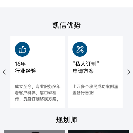
凯信优势
16年
"私人订制"
行业经验
申请方案
城
成立至今，专业服务多年
上万多个移民成功案例涵
拿
老客户群体，靠口碑相
盖各行各业!!
海
传，良身订制移民方案，
一对一指导，确保每一位
合作客户的成功率;
规划师