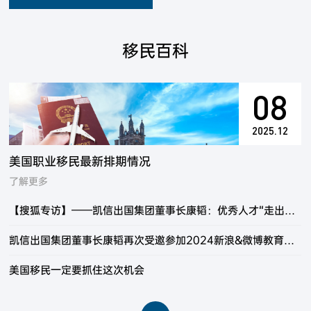
天，即可申请永久回头签
（Permanent Resident
Visal）
移民百科
08
2025.12
美国职业移民最新排期情况
了解更多
【搜狐专访】——凯信出国集团董事长康韬：优秀人才“走出去”“引进来” 并重是未来工作创新的方向
凯信出国集团董事长康韬再次受邀参加2024新浪&微博教育盛典
美国移民一定要抓住这次机会