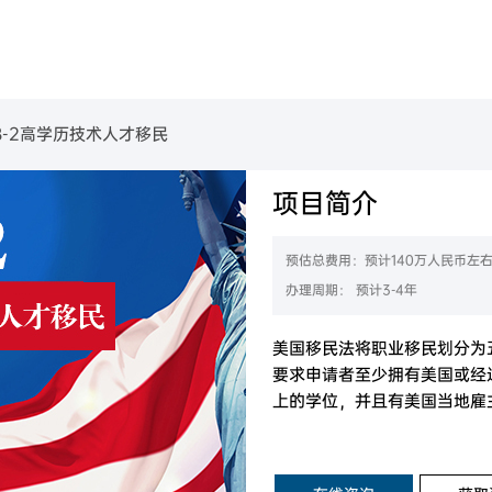
美国
葡萄牙
民
金移民项目
B-1C跨国高管移民
美国EB-1A杰出人才移民
美国EB-2高学历技术人才移民
葡萄牙购房移民
美国L-1签证
美国EB-2 NIW国家利益豁免移民
美国EB-3职业移民
B-2高学历技术人才移民
魁省
塞浦路斯
购房移民
创新创始人签证
香港高端人才通行证计划
魁省雇主担保移民
香港输入内地人才计划
香港优才计划申请条件
项目简介
西班牙
房移民
经营管理签证
加拿大BC省雇主担保移民
加拿大阿省雇主担保移民
拿大
加拿大联邦自雇移民
加拿大萨省雇主担保移民
希腊
移民
创业EP
预估总费用：预计140万人民币左
大利亚
澳洲190州政府担保技术移民
民
加拿大萨省商业移民
办理周期： 预计3-4年
新西兰技术移民六分制
新西兰主动投资者签证
西兰
目
澳洲188A商业创新签证
新西兰绿名单快速移民通道
美国移民法将职业移民划分为五
要求申请者至少拥有美国或经
上的学位，并且有美国当地雇