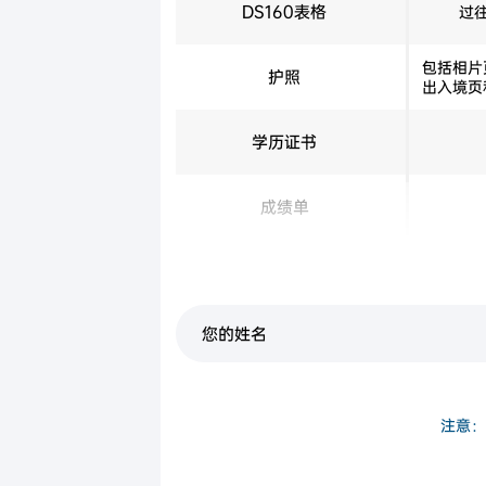
DS160表格
过往
包括相片
护照
出入境页
学历证书
成绩单
过往在美
在美生活证据
SSN，
注意：