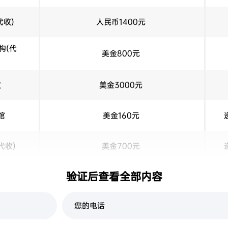
收)
人民币1400元
构(代
美金800元
收
美金3000元
馆
美金160元
代收)
美金700元
验证后查看全部内容
代收)
美金2500 元