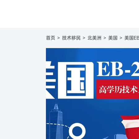
圣基茨
美国
圣基茨和尼维斯投资移
葡萄牙基
美国E
首页
>
技术移民
>
北美洲
>
美国
>
美国E
圣卢西亚
英国
圣卢西亚投资移民
塞浦路斯
英国
格林纳达
日本
格林纳达投资移民
西班牙购
日本
加
美国
新加坡
美国EB-5投资移民
希腊购房
新加坡
澳
加拿大
加拿大联邦创业投资移
澳大利亚
新
澳洲188B投资者签证项
瓦努阿图
瓦努阿图投资移民
土耳其
土耳其投资移民
西班牙
西班牙非盈利移民项目
马耳他
马耳他永居项目