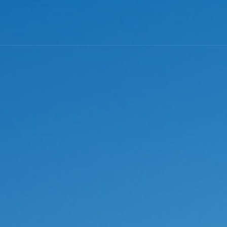
圣基茨
美国
圣基茨和尼维斯投资移
葡萄牙基
美国E
圣卢西亚
英国
圣卢西亚投资移民
塞浦路斯
英国
格林纳达
日本
格林纳达投资移民
西班牙购
日本
加
美国
新加坡
美国EB-5投资移民
希腊购房
新加坡
澳
加拿大
加拿大联邦创业投资移
澳大利亚
新
澳洲188B投资者签证项
瓦努阿图
瓦努阿图投资移民
土耳其
土耳其投资移民
西班牙
西班牙非盈利移民项目
马耳他
马耳他永居项目