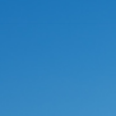
美国
葡萄牙
民
金移民项目
B-1C跨国高管移民
美国EB-1A杰出人才移民
美国EB-2高学历技术人才移民
葡萄牙购房移民
美国L-1签证
美国EB-2 NIW国家利益豁免移民
美国EB-3职业移民
魁省
塞浦路斯
购房移民
创新创始人签证
香港高端人才通行证计划
魁省雇主担保移民
香港输入内地人才计划
香港优才计划申请条件
西班牙
房移民
经营管理签证
加拿大BC省雇主担保移民
加拿大阿省雇主担保移民
拿大
加拿大联邦自雇移民
加拿大萨省雇主担保移民
希腊
移民
创业EP
大利亚
澳洲190州政府担保技术移民
民
加拿大萨省商业移民
新西兰技术移民六分制
新西兰主动投资者签证
西兰
目
澳洲188A商业创新签证
新西兰绿名单快速移民通道