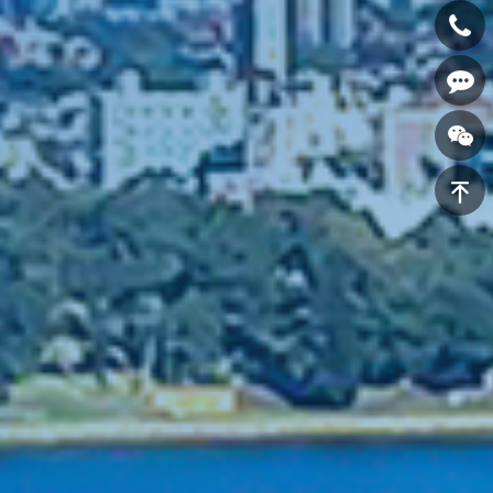
400-
0898-
在线咨询
123
返回顶部