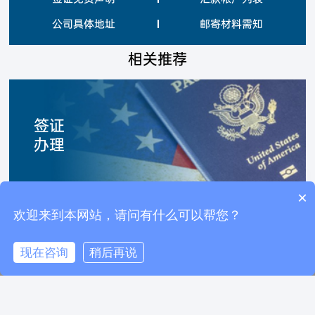
公司具体地址
邮寄材料需知
相关推荐
签证
办理
×
你们是怎么收费的呢？
欢迎来到本网站，请问有什么可以帮您？
美国拒签调档
美国10年多次往返/停留期6个月
现在咨询
稍后再说
电话咨询
在线咨询
返回顶部
美国签证预约—预约加急
美国M1/M2