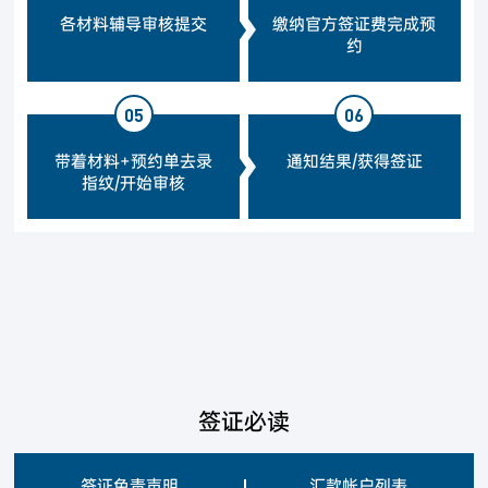
各材料辅导审核提交
缴纳官方签证费完成预
约
05
06
带着材料+预约单去录
通知结果/获得签证
指纹/开始审核
签证必读
签证免责声明
汇款帐户列表