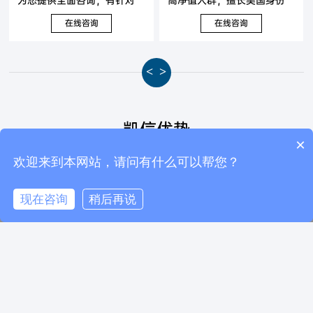
性地提出解决方案。
及海外资产配置，可以为您
在线咨询
在线咨询
提供全面咨询，有针对性地
提出解决方案。
<
>
凯信优势
×
可以介绍下你们的产品么？
欢迎来到本网站，请问有什么可以帮您？
现在咨询
稍后再说
电话咨询
在线咨询
返回顶部
16年
"私人订制"
行业经验
申请方案
城
成立至今，专业服务多年
上万多个移民成功案例涵
拿
老客户群体，靠口碑相
盖各行各业!!
海
传，良身订制移民方案，