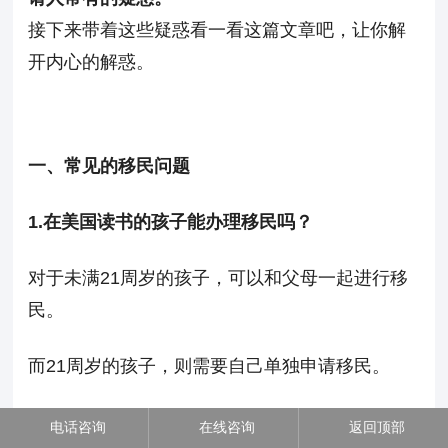
接下来带着这些疑惑看一看这篇文章吧，让你解
开内心的解惑。
一、常见的移民问题
1.
在美国读书的孩子能办理移民吗？
对于未满
21
周岁的孩子，可以和父母一起进行移
民。
而
21
周岁的孩子，则需要自己单独申请移民。
2.
拿到绿卡之后在美国有时间限制吗？
电话咨询
在线咨询
返回顶部