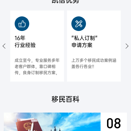
凯信优势
16年
"私人订制"
行业经验
申请方案
城
成立至今，专业服务多年
上万多个移民成功案例涵
拿
老客户群体，靠口碑相
盖各行各业!!
海
传，良身订制移民方案，
一对一指导，确保每一位
合作客户的成功率;
移民百科
08