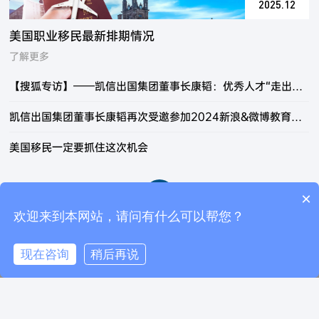
2025.12
美国职业移民最新排期情况
了解更多
【搜狐专访】——凯信出国集团董事长康韬：优秀人才“走出去”“引进来” 并重是未来工作创新的方向
凯信出国集团董事长康韬再次受邀参加2024新浪&微博教育盛典
美国移民一定要抓住这次机会
<
>
×
你们是怎么收费的呢？
欢迎来到本网站，请问有什么可以帮您？
快捷入口
现在咨询
稍后再说
电话咨询
在线咨询
返回顶部
移民项目评估