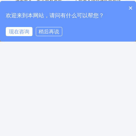
城
成立至今，专业服务多年
上万多个移民成功案例涵
×
拿
老客户群体，靠口碑相
盖各行各业!!
你们是怎么收费的呢？
海
传，良身订制移民方案，
欢迎来到本网站，请问有什么可以帮您？
一对一指导，确保每一位
合作客户的成功率;
现在咨询
稍后再说
电话咨询
在线咨询
返回顶部
移民百科
08
2025.12
美国职业移民最新排期情况
了解更多
【搜狐专访】——凯信出国集团董事长康韬：优秀人才“走出去”“引进来” 并重是未来工作创新的方向
凯信出国集团董事长康韬再次受邀参加2024新浪&微博教育盛典