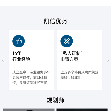
凯信优势
16年
"私人订制"
行业经验
申请方案
城
成立至今，专业服务多年
上万多个移民成功案例涵
拿
老客户群体，靠口碑相
盖各行各业!!
海
传，良身订制移民方案，
一对一指导，确保每一位
合作客户的成功率;
规划师