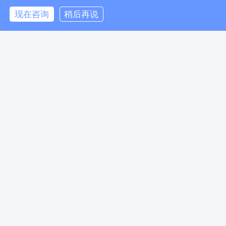
美国拒签调档
现在咨询
稍后再说
美国M1/M2
电话咨询
在线咨询
返回顶部
美国10年多次往返/停留期6个月