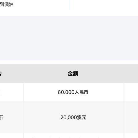
元到澳洲
成长型私募股份基金：此
兴公司的基金：此类基金
公司，其中对非上市公司
较为综合的管理基金或上市
的投资范围可以包括其他
票据、年金和商业房地产
构
金额
国
80.000人民币
年
请人额外投资至少50万澳
所
20,000澳元
如投资到生意中，无需参与