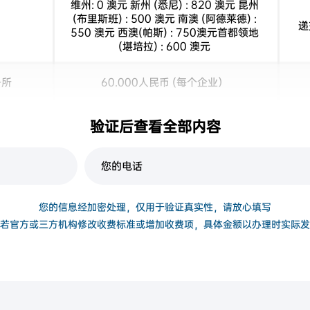
维州: 0 澳元 新州 (悉尼) : 820 澳元 昆州
(布里斯班) : 500 澳元 南澳 (阿德莱德) :
递
550 澳元 西澳(帕斯) : 750澳元首都领地
(堪培拉) : 600 澳元
务所
60.000人民币 (每个企业）
约RMB 4.500/套(房产价值100万以下) 具
验证后查看全部内容
公司
体见评估公司报价
您的信息经加密处理，仅用于验证真实性，请放心填写
若官方或三方机构修改收费标准或增加收费项，具体金额以办理时实际发