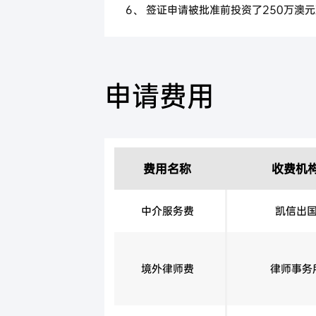
6、 签证申请被批准前投资了250万澳
1) 投资至少50万澳币到澳洲风投或
类基金专注于初创和小型私营公司
2) 投资到至少75万澳元到投资于新
申请费用
专注于市值小于5亿澳元的上市或非上市
的投资不超过该基金净值的20%
3) 投资最多125万澳元到投资领域
投资公司：此类管理基金或上市投资公司
澳交所上市公司、符合条件的公司债券或
费用名称
收费机
转888永居签证要求：
中介服务费
凯信出
1.150万澳元买州政府债券保持4年
2.主申请人或配偶在担保的州累计住满2
3.部分州可能有额外要求：如维州要求申
境外律师费
律师事务
币满1年(房产、股票、基金、理财等)，
管理，赢损无关