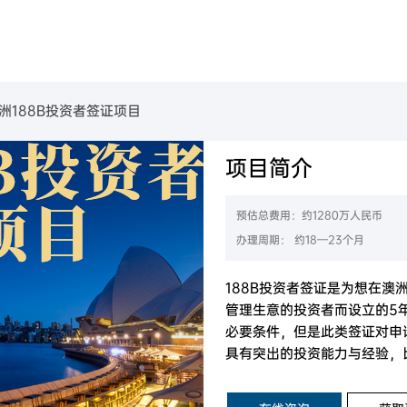
美国
葡萄牙
民
金移民项目
B-1C跨国高管移民
美国EB-1A杰出人才移民
美国EB-2高学历技术人才移民
葡萄牙购房移民
美国L-1签证
美国EB-2 NIW国家利益豁免移民
美国EB-3职业移民
洲188B投资者签证项目
魁省
塞浦路斯
购房移民
创新创始人签证
香港高端人才通行证计划
魁省雇主担保移民
香港输入内地人才计划
香港优才计划申请条件
项目简介
西班牙
房移民
经营管理签证
加拿大BC省雇主担保移民
加拿大阿省雇主担保移民
拿大
加拿大联邦自雇移民
加拿大萨省雇主担保移民
希腊
移民
创业EP
预估总费用：约1280万人民币
大利亚
澳洲190州政府担保技术移民
民
加拿大萨省商业移民
办理周期： 约18—23个月
新西兰技术移民六分制
新西兰主动投资者签证
西兰
目
澳洲188A商业创新签证
新西兰绿名单快速移民通道
188B投资者签证是为想在澳
管理生意的投资者而设立的5
必要条件，但是此类签证对申
具有突出的投资能力与经验，
人士。