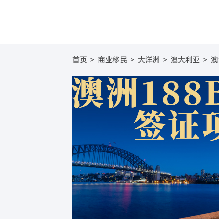
圣基茨
美国
圣基茨和尼维斯投资移
葡萄牙基
美国E
首页
>
商业移民
>
大洋洲
>
澳大利亚
>
澳
圣卢西亚
英国
圣卢西亚投资移民
塞浦路斯
英国
格林纳达
日本
格林纳达投资移民
西班牙购
日本
加
美国
新加坡
美国EB-5投资移民
希腊购房
新加坡
澳
加拿大
加拿大联邦创业投资移
澳大利亚
新
澳洲188B投资者签证项
瓦努阿图
瓦努阿图投资移民
土耳其
土耳其投资移民
西班牙
西班牙非盈利移民项目
马耳他
马耳他永居项目