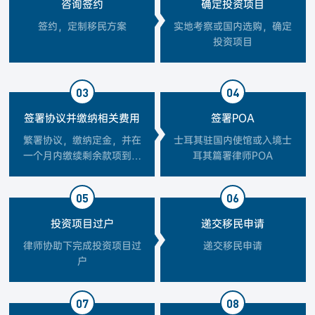
咨询签约
确定投资项目
签约，定制移民方案
实地考察或国内选购，确定
投资项目
03
04
签署协议并缴纳相关费用
签署POA
繁署协议，缴纳定金，并在
士耳其驻国内使馆或入境士
一个月内缴续剩余款项到指
耳其篇署律师POA
定银行监管账户
05
06
投资项目过户
递交移民申请
律师协助下完成投资项目过
递交移民申请
户
07
08