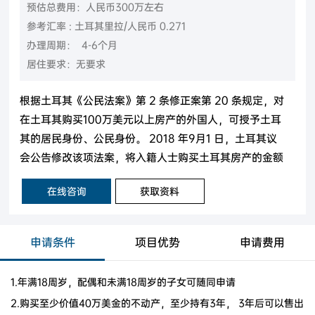
预估总费用：人民币300万左右
参考汇率 : 土耳其里拉/人民币 0.271
办理周期： 4-6个月
居住要求：无要求
根据土耳其《公民法案》第 2 条修正案第 20 条规定，对
在土耳其购买100万美元以上房产的外国人，可授予土耳
其的居民身份、公民身份。 2018 年9月1 日，土耳其议
会公告修改该项法案，将入籍人士购买土耳其房产的金额
从100万美元降至 25万美元，只需保持房产3年内不出售
在线咨询
获取资料
即可。 2022年6月13日起，根据最新法案要求，投资额
上涨至40万美金。
申请条件
项目优势
申请费用
1.年满18周岁，配偶和未满18周岁的子女可随同申请
2.购买至少价值40万美金的不动产，至少持有3年， 3年后可以售出