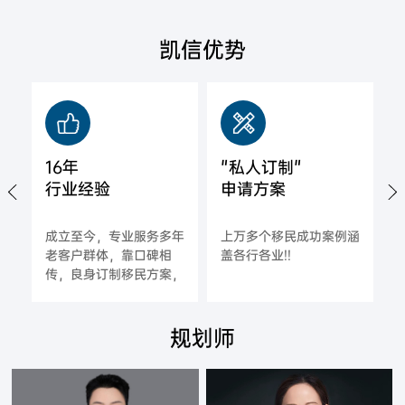
凯信优势
16年
"私人订制"
行业经验
申请方案
城
成立至今，专业服务多年
上万多个移民成功案例涵
拿
老客户群体，靠口碑相
盖各行各业!!
海
传，良身订制移民方案，
一对一指导，确保每一位
合作客户的成功率;
规划师