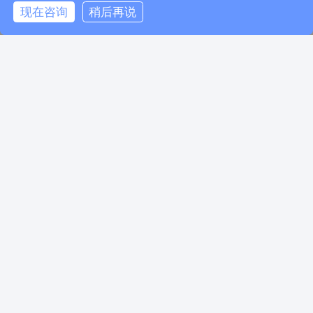
现在咨询
稍后再说
电话咨询
在线咨询
返回顶部
相关推荐
美国职业移民最新排期情况
【搜狐专访】——凯信出国集团董事长康韬：优秀人才“走出去”“引进来” 并重是未来工作创新的方向
凯信出国集团董事长康韬再次受邀参加2024新浪&微博教育盛典
80多万人有美国绿卡，所以移民美国后到底有什么好处