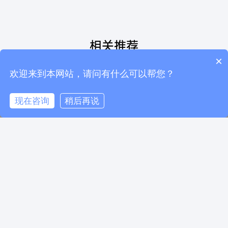
相关推荐
×
现在有优惠活动么？
欢迎来到本网站，请问有什么可以帮您？
现在咨询
稍后再说
电话咨询
在线咨询
返回顶部
全球最容易移民的地方，欧洲移民5国对比
永久居民和入籍的区别？
移民监是什么？
移民的类型有哪些？